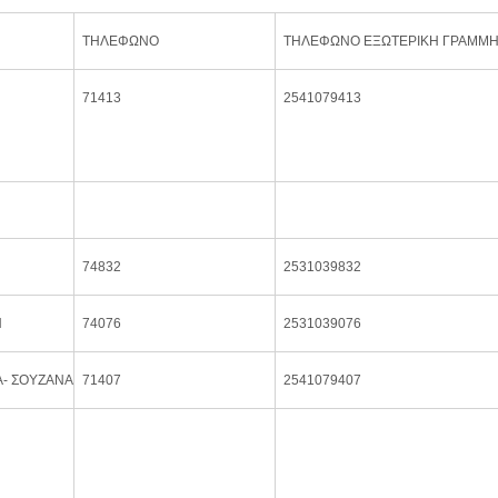
ΤΗΛΕΦΩΝΟ
ΤΗΛΕΦΩΝΟ ΕΞΩΤΕΡΙΚΗ ΓΡΑΜΜ
71413
2541079413
74832
2531039832
Η
74076
2531039076
Α- ΣΟΥΖΑΝΑ
71407
2541079407