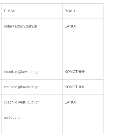
Η
E-MAIL
ΠΟΛΗ
joda@admin.duth.gr
ΞΑΝΘΗ
impekas@law.duth.gr
ΚΟΜΟΤΗΝΗ
vmitselo@law.duth.gr
ΚΟΜΟΤΗΝΗ
cvachlio@affil.duth.gr
ΞΑΝΘΗ
rc@duth.gr