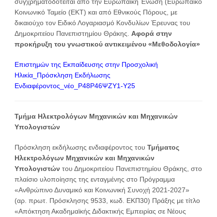
συγχρηματοδοτείται από την Ευρωπαϊκή Ένωση (Ευρωπαϊκό
Κοινωνικό Ταμείο (ΕΚΤ) και από Εθνικούς Πόρους, με
δικαιούχο τον Ειδικό Λογαριασμό Κονδυλίων Έρευνας του
Δημοκριτείου Πανεπιστημίου Θράκης.
Αφορά στην
προκήρυξη του γνωστικού αντικειμένου «Μεθοδολογία»
Επιστημών της Εκπαίδευσης στην Προσχολική
Ηλικία_Πρόσκληση Εκδήλωσης
Ενδιαφέροντος_νέο_Ρ48Ρ46ΨΖΥ1-Υ25
Τμήμα Ηλεκτρολόγων Μηχανικών και Μηχανικών
Υπολογιστών
Πρόσκληση εκδήλωσης ενδιαφέροντος του
Τμήματος
Ηλεκτρολόγων Μηχανικών και Μηχανικών
Υπολογιστών
του Δημοκριτείου Πανεπιστημίου Θράκης, στο
πλαίσιο υλοποίησης της ενταγμένης στο Πρόγραμμα
«Ανθρώπινο Δυναμικό και Κοινωνική Συνοχή 2021-2027»
(αρ. πρωτ. Πρόσκλησης 9533, κωδ. ΕΚΠ30) Πράξης με τίτλο
«Απόκτηση Ακαδημαϊκής Διδακτικής Εμπειρίας σε Νέους