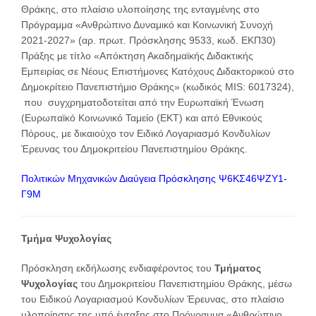
Θράκης, στο πλαίσιο υλοποίησης της ενταγμένης στο
Πρόγραμμα «Ανθρώπινο Δυναμικό και Κοινωνική Συνοχή
2021-2027» (αρ. πρωτ. Πρόσκλησης 9533, κωδ. ΕΚΠ30)
Πράξης με τίτλο «Απόκτηση Ακαδημαϊκής Διδακτικής
Εμπειρίας σε Νέους Επιστήμονες Κατόχους Διδακτορικού στο
Δημοκρίτειο Πανεπιστήμιο Θράκης» (κωδικός MIS: 6017324),
που συγχρηματοδοτείται από την Ευρωπαϊκή Ένωση
(Ευρωπαϊκό Κοινωνικό Ταμείο (ΕΚΤ) και από Εθνικούς
Πόρους, με δικαιούχο τον Ειδικό Λογαριασμό Κονδυλίων
Έρευνας του Δημοκριτείου Πανεπιστημίου Θράκης.
Πολιτικών Μηχανικών Διαύγεια Πρόσκλησης Ψ6ΚΣ46ΨΖΥ1-
Γ9Μ
Τμήμα Ψυχολογίας
Πρόσκληση εκδήλωσης ενδιαφέροντος του
Τμήματος
Ψυχολογίας
του Δημοκριτείου Πανεπιστημίου Θράκης, μέσω
του Ειδικού Λογαριασμού Κονδυλίων Έρευνας, στο πλαίσιο
υλοποίησης της υπό ένταξης στο Πρόγραμμα «Ανθρώπινο