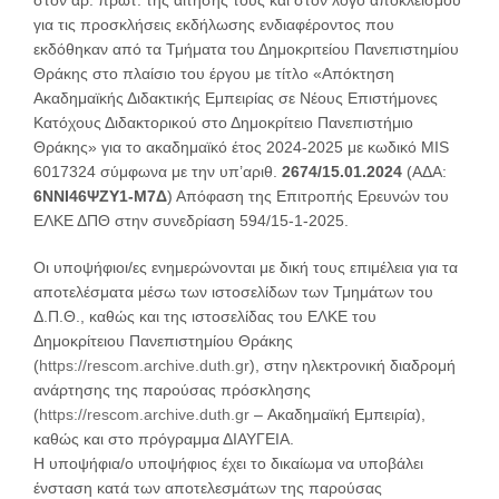
στον αρ. πρωτ. της αίτησής τους και στον λόγο αποκλεισμού
για τις προσκλήσεις εκδήλωσης ενδιαφέροντος που
εκδόθηκαν από τα Τμήματα του Δημοκριτείου Πανεπιστημίου
Θράκης στο πλαίσιο του έργου με τίτλο «Απόκτηση
Ακαδημαϊκής Διδακτικής Εμπειρίας σε Νέους Επιστήμονες
Κατόχους Διδακτορικού στο Δημοκρίτειο Πανεπιστήμιο
Θράκης» για το ακαδημαϊκό έτος 2024-2025 με κωδικό ΜIS
6017324 σύμφωνα με την υπ’αριθ.
2674/15.01.2024
(ΑΔΑ:
6ΝΝΙ46ΨΖΥ1-Μ7Δ
) Απόφαση της Επιτροπής Ερευνών του
ΕΛΚΕ ΔΠΘ στην συνεδρίαση 594/15-1-2025.
Οι υποψήφιοι/ες ενημερώνονται με δική τους επιμέλεια για τα
αποτελέσματα μέσω των ιστοσελίδων των Τμημάτων του
Δ.Π.Θ., καθώς και της ιστοσελίδας του ΕΛΚΕ του
Δημοκρίτειου Πανεπιστημίου Θράκης
(
https://rescom.archive.duth.gr
), στην ηλεκτρονική διαδρομή
ανάρτησης της παρούσας πρόσκλησης
(
https://rescom.archive.duth.gr
– Ακαδημαϊκή Εμπειρία),
καθώς και στο πρόγραμμα ΔΙΑΥΓΕΙΑ.
Η υποψήφια/ο υποψήφιος έχει το δικαίωμα να υποβάλει
ένσταση κατά των αποτελεσμάτων της παρούσας