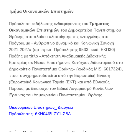
Τμήμα Οικονομικών Επιστημών
Πρόσκληση εκδήλωσης ενδιαφέροντος του
Τμήματος
Οικονομικών Επιστημών
του Δημοκριτείου Πανεπιστημίου
Θράκης, στο πλαίσιο υλοποίησης της ενταγμένης στο
Πρόγραμμα «Ανθρώπινο Δυναμικό και Κοινωνική Συνοχή
2021-2027» (αρ. πρωτ. Πρόσκλησης 9533, κωδ. ΕΚΠ30)
Πράξης με τίτλο «Απόκτηση Ακαδημαϊκής Διδακτικής
Εμπειρίας σε Νέους Επιστήμονες Κατόχους Διδακτορικού στο
Δημοκρίτειο Πανεπιστήμιο Θράκης» (κωδικός MIS: 6017324),
που συγχρηματοδοτείται από την Ευρωπαϊκή Ένωση
(Ευρωπαϊκό Κοινωνικό Ταμείο (ΕΚΤ) και από Εθνικούς
Πόρους, με δικαιούχο τον Ειδικό Λογαριασμό Κονδυλίων
Έρευνας του Δημοκριτείου Πανεπιστημίου Θράκης.
Οικονομικών Επιστημών_ Διαύγεια
Πρόσκλησης_6ΚΗ046ΨΖΥ1-ΣΒΛ