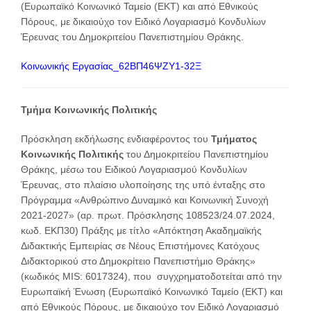
(Ευρωπαϊκό Κοινωνικό Ταμείο (ΕΚΤ) και από Εθνικούς
Πόρους, με δικαιούχο τον Ειδικό Λογαριασμό Κονδυλίων
Έρευνας του Δημοκριτείου Πανεπιστημίου Θράκης.
Κοινωνικής Εργασίας_62ΒΠ46ΨΖΥ1-32Ξ
Τμήμα Κοινωνικής Πολιτικής
Πρόσκληση εκδήλωσης ενδιαφέροντος του
Τμήματος
Κοινωνικής Πολιτικής
του Δημοκριτείου Πανεπιστημίου
Θράκης, μέσω του Ειδικού Λογαριασμού Κονδυλίων
Έρευνας, στο πλαίσιο υλοποίησης της υπό ένταξης στο
Πρόγραμμα «Ανθρώπινο Δυναμικό και Κοινωνική Συνοχή
2021-2027» (αρ. πρωτ. Πρόσκλησης 108523/24.07.2024,
κωδ. ΕΚΠ30) Πράξης με τίτλο «Απόκτηση Ακαδημαϊκής
Διδακτικής Εμπειρίας σε Νέους Επιστήμονες Κατόχους
Διδακτορικού στο Δημοκρίτειο Πανεπιστήμιο Θράκης»
(κωδικός MIS: 6017324), που συγχρηματοδοτείται από την
Ευρωπαϊκή Ένωση (Ευρωπαϊκό Κοινωνικό Ταμείο (ΕΚΤ) και
από Εθνικούς Πόρους, με δικαιούχο τον Ειδικό Λογαριασμό