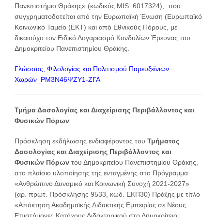
Πανεπιστήμιο Θράκης» (κωδικός MIS: 6017324), που
συγχρηματοδοτείται από την Ευρωπαϊκή Ένωση (Ευρωπαϊκό
Κοινωνικό Ταμείο (ΕΚΤ) και από Εθνικούς Πόρους, με
δικαιούχο τον Ειδικό Λογαριασμό Κονδυλίων Έρευνας του
Δημοκριτείου Πανεπιστημίου Θράκης.
Γλώσσας, Φιλολογίας και Πολιτισμού Παρευξείνιων
Χωρών_ΡΜ3Ν46ΨΖΥ1-ΖΓΑ
Τμήμα Δασολογίας και Διαχείρισης Περιβάλλοντος και
Φυσικών Πόρων
Πρόσκληση εκδήλωσης ενδιαφέροντος του
Τμήματος
Δασολογίας και Διαχείρισης Περιβάλλοντος και
Φυσικών Πόρων
του Δημοκριτείου Πανεπιστημίου Θράκης,
στο πλαίσιο υλοποίησης της ενταγμένης στο Πρόγραμμα
«Ανθρώπινο Δυναμικό και Κοινωνική Συνοχή 2021-2027»
(αρ. πρωτ. Πρόσκλησης 9533, κωδ. ΕΚΠ30) Πράξης με τίτλο
«Απόκτηση Ακαδημαϊκής Διδακτικής Εμπειρίας σε Νέους
Επιστήμονες Κατόχους Διδακτορικού στο Δημοκρίτειο