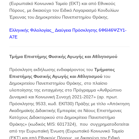
(Ευρωπαϊκό Κοινωνικό Ταμείο (ΕΚΤ) και από Εθνικούς
Πόρους, με δικαιούχο τον Ειδικό Λογαριασμό Κονδυλίων
Έρευνας του Δημοκριτείου Πανεπιστημίου Θράκης.
Ελληνικής Φιλολογίας_ Διαύγεια Πρόσκλησης 6Φ6Ι46ΨΖΥ1-
Α7Ε
Τμήμα Επιστήμης Φυσικής Αγωγής και Αθλητισμού
Πρόσκληση εκδήλωσης ενδιαφέροντος του
Τμήματος
Επιστήμης Φυσικής Αγωγής και Αθλητισμού
του
Δημοκριτείου Πανεπιστημίου Θράκης, στο πλαίσιο
υλοποίησης της ενταγμένης στο Πρόγραμμα «Ανθρώπινο
Δυναμικό και Κοινωνική Συνοχή 2021-2027» (αρ. πρωτ.
Πρόσκλησης 9533, κωδ. ΕΚΠ30) Πράξης με τίτλο «Απόκτηση
Ακαδημαϊκής Διδακτικής Εμπειρίας σε Νέους Επιστήμονες
Κατόχους Διδακτορικού στο Δημοκρίτειο Πανεπιστήμιο
Θράκης» (κωδικός MIS: 6017324), που συγχρηματοδοτείται
από την Ευρωπαϊκή Ένωση (Ευρωπαϊκό Κοινωνικό Ταμείο
(ΕΚΤ) και από Εθνικούς Πόρους, με δικαιούχο τον Ειδικό