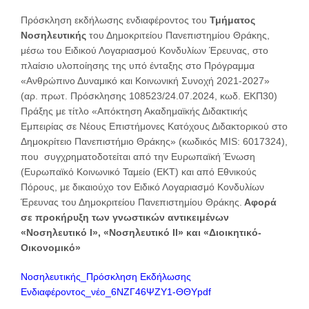
Πρόσκληση εκδήλωσης ενδιαφέροντος του
Τμήματος
Νοσηλευτικής
του Δημοκριτείου Πανεπιστημίου Θράκης,
μέσω του Ειδικού Λογαριασμού Κονδυλίων Έρευνας, στο
πλαίσιο υλοποίησης της υπό ένταξης στο Πρόγραμμα
«Ανθρώπινο Δυναμικό και Κοινωνική Συνοχή 2021-2027»
(αρ. πρωτ. Πρόσκλησης 108523/24.07.2024, κωδ. ΕΚΠ30)
Πράξης με τίτλο «Απόκτηση Ακαδημαϊκής Διδακτικής
Εμπειρίας σε Νέους Επιστήμονες Κατόχους Διδακτορικού στο
Δημοκρίτειο Πανεπιστήμιο Θράκης» (κωδικός MIS: 6017324),
που συγχρηματοδοτείται από την Ευρωπαϊκή Ένωση
(Ευρωπαϊκό Κοινωνικό Ταμείο (ΕΚΤ) και από Εθνικούς
Πόρους, με δικαιούχο τον Ειδικό Λογαριασμό Κονδυλίων
Έρευνας του Δημοκριτείου Πανεπιστημίου Θράκης.
Αφορά
σε προκήρυξη των γνωστικών αντικειμένων
«Νοσηλευτικό Ι», «Νοσηλευτικό ΙΙ» και «Διοικητικό-
Οικονομικό»
Νοσηλευτικής_Πρόσκληση Εκδήλωσης
Ενδιαφέροντος_νέο_6ΝΖΓ46ΨΖΥ1-ΘΘΥpdf