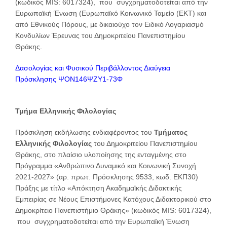
(κωδικός MIS: 6017324), που συγχρηματοδοτείται από την
Ευρωπαϊκή Ένωση (Ευρωπαϊκό Κοινωνικό Ταμείο (ΕΚΤ) και
από Εθνικούς Πόρους, με δικαιούχο τον Ειδικό Λογαριασμό
Κονδυλίων Έρευνας του Δημοκριτείου Πανεπιστημίου
Θράκης.
Δασολογίας και Φυσικού Περιβάλλοντος Διαύγεια
Πρόσκλησης ΨΟΝ146ΨΖΥ1-73Φ
Τμήμα Ελληνικής Φιλολογίας
Πρόσκληση εκδήλωσης ενδιαφέροντος του
Τμήματος
Ελληνικής Φιλολογίας
του Δημοκριτείου Πανεπιστημίου
Θράκης, στο πλαίσιο υλοποίησης της ενταγμένης στο
Πρόγραμμα «Ανθρώπινο Δυναμικό και Κοινωνική Συνοχή
2021-2027» (αρ. πρωτ. Πρόσκλησης 9533, κωδ. ΕΚΠ30)
Πράξης με τίτλο «Απόκτηση Ακαδημαϊκής Διδακτικής
Εμπειρίας σε Νέους Επιστήμονες Κατόχους Διδακτορικού στο
Δημοκρίτειο Πανεπιστήμιο Θράκης» (κωδικός MIS: 6017324),
που συγχρηματοδοτείται από την Ευρωπαϊκή Ένωση