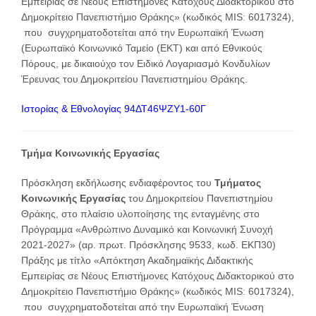
Εμπειρίας σε Νέους Επιστήμονες Κατόχους Διδακτορικού στο
Δημοκρίτειο Πανεπιστήμιο Θράκης» (κωδικός MIS: 6017324),
που συγχρηματοδοτείται από την Ευρωπαϊκή Ένωση
(Ευρωπαϊκό Κοινωνικό Ταμείο (ΕΚΤ) και από Εθνικούς
Πόρους, με δικαιούχο τον Ειδικό Λογαριασμό Κονδυλίων
Έρευνας του Δημοκριτείου Πανεπιστημίου Θράκης.
Ιστορίας & Εθνολογίας 94ΔΤ46ΨΖΥ1-60Γ
Τμήμα Κοινωνικής Εργασίας
Πρόσκληση εκδήλωσης ενδιαφέροντος του
Τμήματος
Κοινωνικής Εργασίας
του Δημοκριτείου Πανεπιστημίου
Θράκης, στο πλαίσιο υλοποίησης της ενταγμένης στο
Πρόγραμμα «Ανθρώπινο Δυναμικό και Κοινωνική Συνοχή
2021-2027» (αρ. πρωτ. Πρόσκλησης 9533, κωδ. ΕΚΠ30)
Πράξης με τίτλο «Απόκτηση Ακαδημαϊκής Διδακτικής
Εμπειρίας σε Νέους Επιστήμονες Κατόχους Διδακτορικού στο
Δημοκρίτειο Πανεπιστήμιο Θράκης» (κωδικός MIS: 6017324),
που συγχρηματοδοτείται από την Ευρωπαϊκή Ένωση