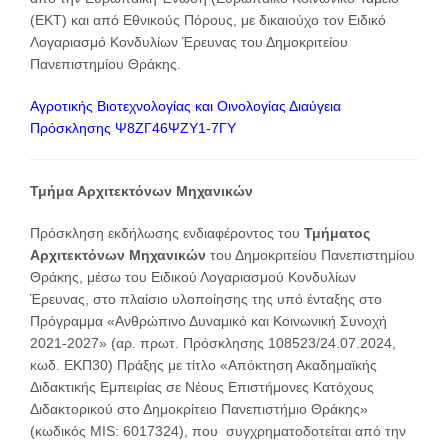
(ΕΚΤ) και από Εθνικούς Πόρους, με δικαιούχο τον Ειδικό
Λογαριασμό Κονδυλίων Έρευνας του Δημοκριτείου
Πανεπιστημίου Θράκης.
Αγροτικής Βιοτεχνολογίας και Οινολογίας Διαύγεια
Πρόσκλησης Ψ8ΖΓ46ΨΖΥ1-7ΓΥ
Τμήμα Αρχιτεκτόνων Μηχανικών
Πρόσκληση εκδήλωσης ενδιαφέροντος του
Τμήματος
Αρχιτεκτόνων Μηχανικών
του Δημοκριτείου Πανεπιστημίου
Θράκης, μέσω του Ειδικού Λογαριασμού Κονδυλίων
Έρευνας, στο πλαίσιο υλοποίησης της υπό ένταξης στο
Πρόγραμμα «Ανθρώπινο Δυναμικό και Κοινωνική Συνοχή
2021-2027» (αρ. πρωτ. Πρόσκλησης 108523/24.07.2024,
κωδ. ΕΚΠ30) Πράξης με τίτλο «Απόκτηση Ακαδημαϊκής
Διδακτικής Εμπειρίας σε Νέους Επιστήμονες Κατόχους
Διδακτορικού στο Δημοκρίτειο Πανεπιστήμιο Θράκης»
(κωδικός MIS: 6017324), που συγχρηματοδοτείται από την