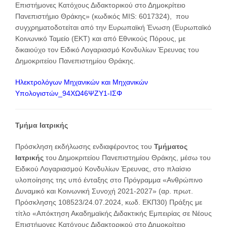
Επιστήμονες Κατόχους Διδακτορικού στο Δημοκρίτειο
Πανεπιστήμιο Θράκης» (κωδικός MIS: 6017324), που
συγχρηματοδοτείται από την Ευρωπαϊκή Ένωση (Ευρωπαϊκό
Κοινωνικό Ταμείο (ΕΚΤ) και από Εθνικούς Πόρους, με
δικαιούχο τον Ειδικό Λογαριασμό Κονδυλίων Έρευνας του
Δημοκριτείου Πανεπιστημίου Θράκης.
Ηλεκτρολόγων Μηχανικών και Μηχανικών
Υπολογιστών_94ΧΩ46ΨΖΥ1-ΙΣΦ
Τμήμα Ιατρικής
Πρόσκληση εκδήλωσης ενδιαφέροντος του
Τμήματος
Ιατρικής
του Δημοκριτείου Πανεπιστημίου Θράκης, μέσω του
Ειδικού Λογαριασμού Κονδυλίων Έρευνας, στο πλαίσιο
υλοποίησης της υπό ένταξης στο Πρόγραμμα «Ανθρώπινο
Δυναμικό και Κοινωνική Συνοχή 2021-2027» (αρ. πρωτ.
Πρόσκλησης 108523/24.07.2024, κωδ. ΕΚΠ30) Πράξης με
τίτλο «Απόκτηση Ακαδημαϊκής Διδακτικής Εμπειρίας σε Νέους
Επιστήμονες Κατόχους Διδακτορικού στο Δημοκρίτειο