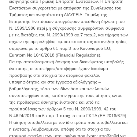
εισήγησης από Τριμελή Επιτροπή Ενστάσεων. Η Επιτροπή
Ενστάσεων συγκροτείται με απόφαση της Συνέλευσης του
Τμήματος και αναρτάται στη ΔΙΑΥΓΕΙΑ. Τα μέλη της
Επιτροπής Ενστάσεων υπογράφουν υπεύθυνη δήλωση του
Ν. 1599/1986 περί μη σύγκρουσης συμφερόντων σύμφωνα
με τις διατάξεις του Ν. 2690/1999 αρ.7 παρ.2, και τήρηση των
αρχών της αμεροληψίας, εμπιστευτικότητας και ανεξαρτησίας
σύμφωνα με το άρθρο 61 παρ.3 του Κανονισμού EU,
Euratom No 1046/2018 (Financial Regulations).
Για την αποτελεσματική άσκηση του δικαιώματος υποβολής
ένστασης, οι υποψήφιες/υποψήφιοι έχουν δικαίωμα
πρόσβασης στα στοιχεία του ατομικού φακέλου
υποψηφιότητας και στα έγγραφα αξιολόγησης –
βαθμολόγησης, τόσο των ιδίων όσο και των λοιπών
συνυποψηφίων τους, κατόπιν γραπτής τους αίτησης εντός
της προθεσμίας άσκησης ένστασης και υπό τις
προϋποθέσεις των άρθρων 5 του Ν. 2690/1999, 42 του
Ν.4624/2019 και 6 παρ. 1 στοιχ. στ του ΓΚΠΔ (ΕΕ 2016/679).
Η αίτηση υποβάλλεται με τον ίδιο τρόπο που υποβάλλεται και
η ένσταση. Λαμβανομένου υπόψη ότι τα στοιχεία του
ατομικού φακέλου των υποψηφίων που έχουν υποβληθεί για