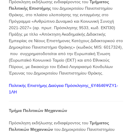
Πρόσκληση εκδήλωσης ενδιαφέροντος του
Τμήματος
Πολιτικής Επιστήμης
του Δημοκριτείου Πανεπιστημίου
Θράκης, στο πλαίσιο υλοποίησης της ενταγμένης στο
Πρόγραμμα «Ανθρώπινο Δυναμικό και Κοινωνική Συνοχή
2021-2027» (αρ. πρωτ. Πρόσκλησης 9533, κωδ. ΕΚΠ30)
Πράξης με τίτλο «Απόκτηση Ακαδημαϊκής Διδακτικής
Εμπειρίας σε Νέους Επιστήμονες Κατόχους Διδακτορικού στο
Δημοκρίτειο Πανεπιστήμιο Θράκης» (κωδικός MIS: 6017324),
που συγχρηματοδοτείται από την Ευρωπαϊκή Ένωση
(Ευρωπαϊκό Κοινωνικό Ταμείο (ΕΚΤ) και από Εθνικούς
Πόρους, με δικαιούχο τον Ειδικό Λογαριασμό Κονδυλίων
Έρευνας του Δημοκριτείου Πανεπιστημίου Θράκης.
Πολιτικής Επιστήμης Διαύγεια Πρόσκλησης_6Υ4646ΨΖΥ1-
1ΛΗ
Τμήμα Πολιτικών Μηχανικών
Πρόσκληση εκδήλωσης ενδιαφέροντος του
Τμήματος
Πολιτικών Μηχανικών
του Δημοκριτείου Πανεπιστημίου