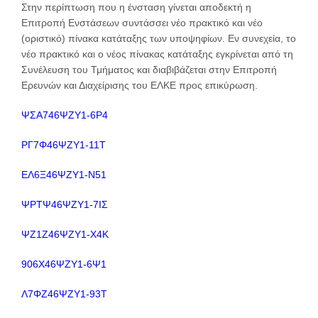
Στην περίπτωση που η ένσταση γίνεται αποδεκτή η
Επιτροπή Ενστάσεων συντάσσει νέο πρακτικό και νέο
(οριστικό) πίνακα κατάταξης των υποψηφίων. Εν συνεχεία, το
νέο πρακτικό και ο νέος πίνακας κατάταξης εγκρίνεται από τη
Συνέλευση του Τμήματος και διαβιβάζεται στην Επιτροπή
Ερευνών και Διαχείρισης του ΕΛΚΕ προς επικύρωση.
ΨΣΑ746ΨΖΥ1-6Ρ4
ΡΓ7Φ46ΨΖΥ1-11Τ
ΕΛ6Ξ46ΨΖΥ1-Ν51
ΨΡΤΨ46ΨΖΥ1-7ΙΣ
ΨΖ1Ζ46ΨΖΥ1-Χ4Κ
906Χ46ΨΖΥ1-6Ψ1
Λ7ΦΖ46ΨΖΥ1-93Τ