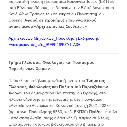
Ευρωπαϊκή Ένωση (Ευρωπαϊκό Κοινωνικό Ταμείο (ΕΚΤ) και
από Εθνικούς Πόρους, με δικαιούχο τον Ειδικό Λογαριασμό
Κονδυλίων Έρευνας του Δημοκριτείου Πανεπιστημίου
Θράκης.
Αφορά σε προκήρυξη του γνωστικού
αντικειμένου «Αρχιτεκτονικές Συνθέσεις»
Αρχιτεκτόνων Μηχανικών_Πρόσκληση Εκδήλωσης
Ενδιαφέροντος_νέο_9ΩΨΓ46ΨΖΥ1-ΛΙΘ
Τμήμα Γλώσσας, Φιλολογίας και Πολιτισμού
Παρευξείνιων Χωρών
Πρόσκληση εκδήλωσης ενδιαφέροντος του
Τμήματος
Γλώσσας, Φιλολογίας και Πολιτισμού Παρευξείνιων
Χωρών
του Δημοκριτείου Πανεπιστημίου Θράκης, στο
πλαίσιο υλοποίησης της ενταγμένης στο Πρόγραμμα
«Ανθρώπινο Δυναμικό και Κοινωνική Συνοχή 2021-2027»
(αρ. πρωτ. Πρόσκλησης 9533, κωδ. ΕΚΠ30) Πράξης με τίτλο
«Απόκτηση Ακαδημαϊκής Διδακτικής Εμπειρίας σε Νέους
Επιστήμονες Κατόχους Διδακτορικού στο Δημοκρίτειο