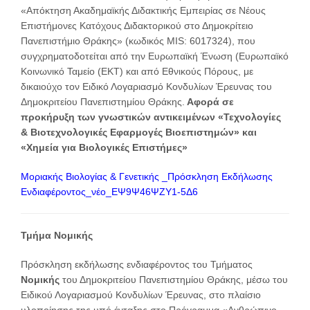
«Απόκτηση Ακαδημαϊκής Διδακτικής Εμπειρίας σε Νέους
Επιστήμονες Κατόχους Διδακτορικού στο Δημοκρίτειο
Πανεπιστήμιο Θράκης» (κωδικός MIS: 6017324), που
συγχρηματοδοτείται από την Ευρωπαϊκή Ένωση (Ευρωπαϊκό
Κοινωνικό Ταμείο (ΕΚΤ) και από Εθνικούς Πόρους, με
δικαιούχο τον Ειδικό Λογαριασμό Κονδυλίων Έρευνας του
Δημοκριτείου Πανεπιστημίου Θράκης.
Αφορά σε
προκήρυξη των γνωστικών αντικειμένων «Τεχνολογίες
& Βιοτεχνολογικές Εφαρμογές Βιοεπιστημών» και
«Χημεία για Βιολογικές Επιστήμες»
Μοριακής Βιολογίας & Γενετικής _Πρόσκληση Εκδήλωσης
Ενδιαφέροντος_νέο_ΕΨ9Ψ46ΨΖΥ1-5Δ6
Τμήμα Νομικής
Πρόσκληση εκδήλωσης ενδιαφέροντος του Τμήματος
Νομικής
του Δημοκριτείου Πανεπιστημίου Θράκης, μέσω του
Ειδικού Λογαριασμού Κονδυλίων Έρευνας, στο πλαίσιο