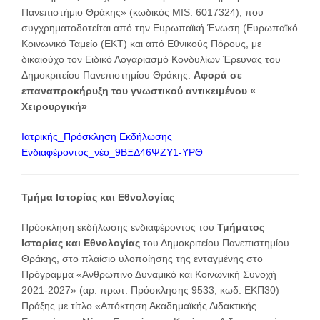
Πανεπιστήμιο Θράκης» (κωδικός MIS: 6017324), που
συγχρηματοδοτείται από την Ευρωπαϊκή Ένωση (Ευρωπαϊκό
Κοινωνικό Ταμείο (ΕΚΤ) και από Εθνικούς Πόρους, με
δικαιούχο τον Ειδικό Λογαριασμό Κονδυλίων Έρευνας του
Δημοκριτείου Πανεπιστημίου Θράκης.
Αφορά σε
επαναπροκήρυξη του γνωστικού αντικειμένου «
Χειρουργική»
Ιατρικής_Πρόσκληση Εκδήλωσης
Ενδιαφέροντος_νέο_9ΒΞΔ46ΨΖΥ1-ΥΡΘ
Τμήμα Ιστορίας και Εθνολογίας
Πρόσκληση εκδήλωσης ενδιαφέροντος του
Τμήματος
Ιστορίας και Εθνολογίας
του Δημοκριτείου Πανεπιστημίου
Θράκης, στο πλαίσιο υλοποίησης της ενταγμένης στο
Πρόγραμμα «Ανθρώπινο Δυναμικό και Κοινωνική Συνοχή
2021-2027» (αρ. πρωτ. Πρόσκλησης 9533, κωδ. ΕΚΠ30)
Πράξης με τίτλο «Απόκτηση Ακαδημαϊκής Διδακτικής