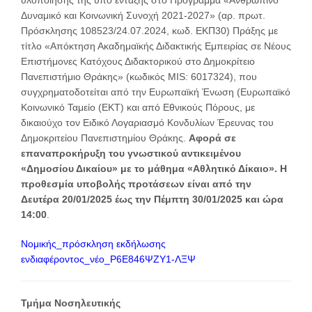
υλοποίησης της υπό ένταξης στο Πρόγραμμα «Ανθρώπινο
Δυναμικό και Κοινωνική Συνοχή 2021-2027» (αρ. πρωτ.
Πρόσκλησης 108523/24.07.2024, κωδ. ΕΚΠ30) Πράξης με
τίτλο «Απόκτηση Ακαδημαϊκής Διδακτικής Εμπειρίας σε Νέους
Επιστήμονες Κατόχους Διδακτορικού στο Δημοκρίτειο
Πανεπιστήμιο Θράκης» (κωδικός MIS: 6017324), που
συγχρηματοδοτείται από την Ευρωπαϊκή Ένωση (Ευρωπαϊκό
Κοινωνικό Ταμείο (ΕΚΤ) και από Εθνικούς Πόρους, με
δικαιούχο τον Ειδικό Λογαριασμό Κονδυλίων Έρευνας του
Δημοκριτείου Πανεπιστημίου Θράκης.
Αφορά σε
επαναπροκήρυξη του γνωστικού αντικειμένου
«Δημοσίου Δικαίου» με το μάθημα «Αθλητικό Δίκαιο». Η
προθεσμία υποβολής προτάσεων είναι από την
Δευτέρα 20/01/2025 έως την Πέμπτη 30/01/2025 και ώρα
14:00
.
Νομικής_πρόσκληση εκδήλωσης
ενδιαφέροντος_νέο_Ρ6Ε846ΨΖΥ1-ΛΞΨ
Τμήμα Νοσηλευτικής