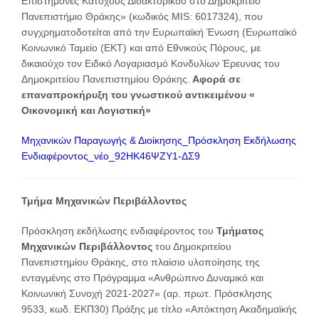
Επιστήμονες Κατόχους Διδακτορικού στο Δημοκρίτειο
Πανεπιστήμιο Θράκης» (κωδικός MIS: 6017324), που
συγχρηματοδοτείται από την Ευρωπαϊκή Ένωση (Ευρωπαϊκό
Κοινωνικό Ταμείο (ΕΚΤ) και από Εθνικούς Πόρους, με
δικαιούχο τον Ειδικό Λογαριασμό Κονδυλίων Έρευνας του
Δημοκριτείου Πανεπιστημίου Θράκης.
Αφορά σε
επαναπροκήρυξη του γνωστικού αντικειμένου «
Οικονομική και Λογιστική»
Μηχανικών Παραγωγής & Διοίκησης_Πρόσκληση Εκδήλωσης
Ενδιαφέροντος_νέο_92ΗΚ46ΨΖΥ1-ΔΣ9
Τμήμα Μηχανικών Περιβάλλοντος
Πρόσκληση εκδήλωσης ενδιαφέροντος του
Τμήματος
Μηχανικών Περιβάλλοντος
του Δημοκριτείου
Πανεπιστημίου Θράκης, στο πλαίσιο υλοποίησης της
ενταγμένης στο Πρόγραμμα «Ανθρώπινο Δυναμικό και
Κοινωνική Συνοχή 2021-2027» (αρ. πρωτ. Πρόσκλησης
9533, κωδ. ΕΚΠ30) Πράξης με τίτλο «Απόκτηση Ακαδημαϊκής