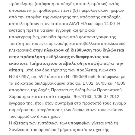
πρόσκλησης (απόφαση αποδοχής αποτελεσμάτων) εντός
αποκλειστικής προθεσμίας πέντε (5) ημερολογιακών ημερών
από την επομένη της ανάρτησης της απόφασης αποδοχής
αποτελεσμάτων στον ιστότοπο ΔΙΑΥΓΕΙΑ και ώρα 14:00. Η
ένσταση πρέπει να είναι έγγραφη και ψηφιακά
υπογεγραμμένη, συνοδευόμενη από φωτοαντίγραφο της
ταυτότητας του ενιστάμενου/ης και υποβάλλεται αποκλειστικά
ηλεκτρονικά
στην ηλεκτρονική διεύθυνση που δηλώνεται
στην πρόσκληση εκδήλωσης ενδιαφέροντος του
εκάστοτε Τμήματοςπου υπέβαλε ο/η υποψήφιος/-α την
αίτηση
, υπό τον όρο τήρησης των προβλεπόμενων στο
Ν.2472/97, αρ. 5§2 ε ́ και στο Ν. 2690/99 αρθ. 5 σύμφωνα με
τα ειδικότερα διαλαμβανόμενα στις αρ. 17/02, 56/03 και 40/05
αποφάσεις της Αρχής Προστασίας Δεδομένων Προσωπικού
Χαρακτήρα και στο υπό στοιχεία Γ/ΕΞ/4163- 1/06.07.2012
έγγραφό της, ήτοι, όταν συντρέχει στο πρόσωπό τους έννομο
συμφέρον της υπεράσπισης των δικαιωμάτων τους ενώπιον
των αρμόδιων δικαστηρίων
Η εξέταση των ενστάσεων των υποψηφίων γίνεται από τη
Συνέλευση του αρμόδιου Τμήματος κατόπιν σχετικής