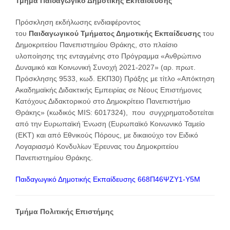
Τμήμα Παιδαγωγικό Δημοτικής Εκπαίδευσης
Πρόσκληση εκδήλωσης ενδιαφέροντος
του
Παιδαγωγικού
Τμήματος Δημοτικής Εκπαίδευσης
του
Δημοκριτείου Πανεπιστημίου Θράκης, στο πλαίσιο
υλοποίησης της ενταγμένης στο Πρόγραμμα «Ανθρώπινο
Δυναμικό και Κοινωνική Συνοχή 2021-2027» (αρ. πρωτ.
Πρόσκλησης 9533, κωδ. ΕΚΠ30) Πράξης με τίτλο «Απόκτηση
Ακαδημαϊκής Διδακτικής Εμπειρίας σε Νέους Επιστήμονες
Κατόχους Διδακτορικού στο Δημοκρίτειο Πανεπιστήμιο
Θράκης» (κωδικός MIS: 6017324), που συγχρηματοδοτείται
από την Ευρωπαϊκή Ένωση (Ευρωπαϊκό Κοινωνικό Ταμείο
(ΕΚΤ) και από Εθνικούς Πόρους, με δικαιούχο τον Ειδικό
Λογαριασμό Κονδυλίων Έρευνας του Δημοκριτείου
Πανεπιστημίου Θράκης.
Παιδαγωγικό Δημοτικής Εκπαίδευσης 668Π46ΨΖΥ1-Υ5Μ
Τμήμα Πολιτικής Επιστήμης