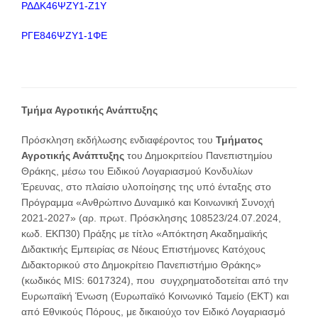
ΡΔΔΚ46ΨΖΥ1-Ζ1Υ
ΡΓΕ846ΨΖΥ1-1ΦΕ
Τμήμα Αγροτικής Ανάπτυξης
Πρόσκληση εκδήλωσης ενδιαφέροντος του
Τμήματος
Αγροτικής Ανάπτυξης
του Δημοκριτείου Πανεπιστημίου
Θράκης, μέσω του Ειδικού Λογαριασμού Κονδυλίων
Έρευνας, στο πλαίσιο υλοποίησης της υπό ένταξης στο
Πρόγραμμα «Ανθρώπινο Δυναμικό και Κοινωνική Συνοχή
2021-2027» (αρ. πρωτ. Πρόσκλησης 108523/24.07.2024,
κωδ. ΕΚΠ30) Πράξης με τίτλο «Απόκτηση Ακαδημαϊκής
Διδακτικής Εμπειρίας σε Νέους Επιστήμονες Κατόχους
Διδακτορικού στο Δημοκρίτειο Πανεπιστήμιο Θράκης»
(κωδικός MIS: 6017324), που συγχρηματοδοτείται από την
Ευρωπαϊκή Ένωση (Ευρωπαϊκό Κοινωνικό Ταμείο (ΕΚΤ) και
από Εθνικούς Πόρους, με δικαιούχο τον Ειδικό Λογαριασμό