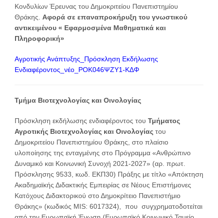
Κονδυλίων Έρευνας του Δημοκριτείου Πανεπιστημίου
Θράκης.
Αφορά σε επαναπροκήρυξη του γνωστικού
αντικειμένου « Εφαρμοσμένα Μαθηματικά και
Πληροφορική»
Αγροτικής Ανάπτυξης_Πρόσκληση Εκδήλωσης
Ενδιαφέροντος_νέο_ΡΟΚ046ΨΖΥ1-ΚΔΦ
Τμήμα Βιοτεχνολογίας και Οινολογίας
Πρόσκληση εκδήλωσης ενδιαφέροντος του
Τμήματος
Αγροτικής Βιοτεχνολογίας και Οινολογίας
του
Δημοκριτείου Πανεπιστημίου Θράκης, στο πλαίσιο
υλοποίησης της ενταγμένης στο Πρόγραμμα «Ανθρώπινο
Δυναμικό και Κοινωνική Συνοχή 2021-2027» (αρ. πρωτ.
Πρόσκλησης 9533, κωδ. ΕΚΠ30) Πράξης με τίτλο «Απόκτηση
Ακαδημαϊκής Διδακτικής Εμπειρίας σε Νέους Επιστήμονες
Κατόχους Διδακτορικού στο Δημοκρίτειο Πανεπιστήμιο
Θράκης» (κωδικός MIS: 6017324), που συγχρηματοδοτείται
από την Ευρωπαϊκή Ένωση (Ευρωπαϊκό Κοινωνικό Ταμείο