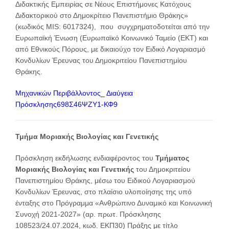
Διδακτικής Εμπειρίας σε Νέους Επιστήμονες Κατόχους
Διδακτορικού στο Δημοκρίτειο Πανεπιστήμιο Θράκης»
(κωδικός MIS: 6017324), που συγχρηματοδοτείται από την
Ευρωπαϊκή Ένωση (Ευρωπαϊκό Κοινωνικό Ταμείο (ΕΚΤ) και
από Εθνικούς Πόρους, με δικαιούχο τον Ειδικό Λογαριασμό
Κονδυλίων Έρευνας του Δημοκριτείου Πανεπιστημίου
Θράκης.
Μηχανικών Περιβάλλοντος_ Διαύγεια
Πρόσκλησης698Σ46ΨΖΥ1-ΚΦ9
Τμήμα Μοριακής Βιολογίας και Γενετικής
Πρόσκληση εκδήλωσης ενδιαφέροντος του
Τμήματος
Μοριακής Βιολογίας και Γενετικής
του Δημοκριτείου
Πανεπιστημίου Θράκης, μέσω του Ειδικού Λογαριασμού
Κονδυλίων Έρευνας, στο πλαίσιο υλοποίησης της υπό
ένταξης στο Πρόγραμμα «Ανθρώπινο Δυναμικό και Κοινωνική
Συνοχή 2021-2027» (αρ. πρωτ. Πρόσκλησης
108523/24.07.2024, κωδ. ΕΚΠ30) Πράξης με τίτλο