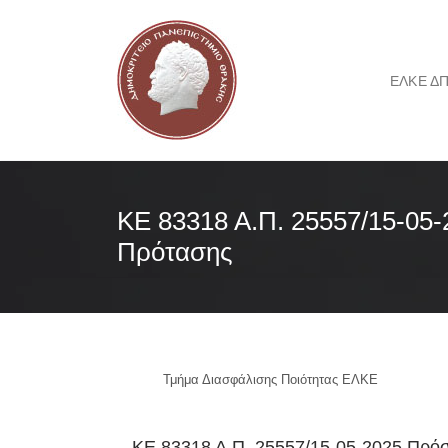
ΕΛΚΕ Δ
ΚΕ 83318 Α.Π. 25557/15-05
Πρότασης
Τμήμα Διασφάλισης Ποιότητας ΕΛΚΕ
ΚΕ 83318 Α.Π. 25557/15-05-2025 Πρό